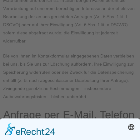
Maßnahmen erforderlich ist. In allen übrigen Fällen beruht die
Verarbeitung auf unserem berechtigten Interesse an der effektiven
Bearbeitung der an uns gerichteten Anfragen (Art. 6 Abs. 1 lit. f
DSGVO) oder auf Ihrer Einwilligung (Art. 6 Abs. 1 lit. a DSGVO)
sofern diese abgefragt wurde; die Einwilligung ist jederzeit
widerrufbar.
Die von Ihnen im Kontaktformular eingegebenen Daten verbleiben
bei uns, bis Sie uns zur Löschung auffordern, Ihre Einwilligung zur
Speicherung widerrufen oder der Zweck für die Datenspeicherung
entfällt (z. B. nach abgeschlossener Bearbeitung Ihrer Anfrage).
Zwingende gesetzliche Bestimmungen – insbesondere
Aufbewahrungsfristen – bleiben unberührt.
Anfrage per E-Mail, Telefon
oder Telefax