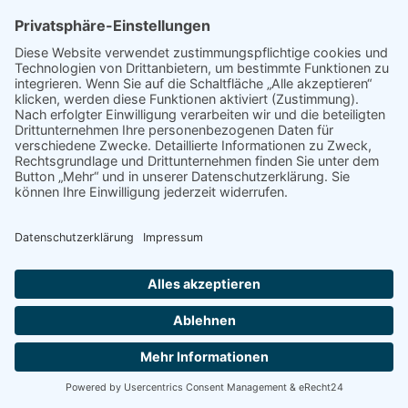
Wenn Sie uns per E-Mail, Telefon oder Telefax kontaktieren, wird
Ihre Anfrage inklusive aller daraus hervorgehenden
personenbezogenen Daten (Name, Anfrage) zum Zwecke der
Bearbeitung Ihres Anliegens bei uns gespeichert und verarbeitet.
Diese Daten geben wir nicht ohne Ihre Einwilligung weiter.
Die Verarbeitung dieser Daten erfolgt auf Grundlage von Art. 6 Abs.
1 lit. b DSGVO, sofern Ihre Anfrage mit der Erfüllung eines Vertrags
zusammenhängt oder zur Durchführung vorvertraglicher
Maßnahmen erforderlich ist. In allen übrigen Fällen beruht die
Verarbeitung auf unserem berechtigten Interesse an der effektiven
Bearbeitung der an uns gerichteten Anfragen (Art. 6 Abs. 1 lit. f
DSGVO) oder auf Ihrer Einwilligung (Art. 6 Abs. 1 lit. a DSGVO)
sofern diese abgefragt wurde; die Einwilligung ist jederzeit
widerrufbar.
Die von Ihnen an uns per Kontaktanfragen übersandten Daten